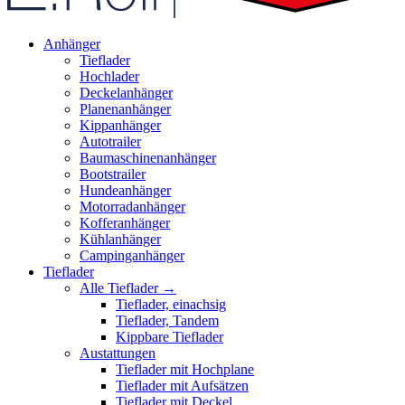
Anhänger
Tieflader
Hochlader
Deckelanhänger
Planenanhänger
Kippanhänger
Autotrailer
Baumaschinenanhänger
Bootstrailer
Hundeanhänger
Motorradanhänger
Kofferanhänger
Kühlanhänger
Campinganhänger
Tieflader
Alle Tieflader →
Tieflader, einachsig
Tieflader, Tandem
Kippbare Tieflader
Austattungen
Tieflader mit Hochplane
Tieflader mit Aufsätzen
Tieflader mit Deckel