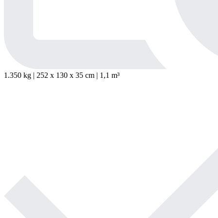
1.350 kg | 252
x
130
x
35 cm | 1,1 m³