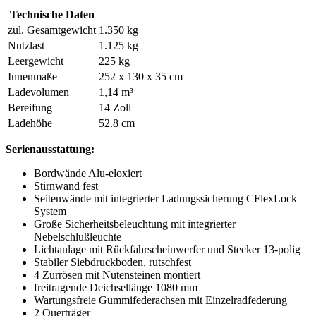
Technische Daten
zul. Gesamtgewicht
1.350 kg
Nutzlast
1.125 kg
Leergewicht
225 kg
Innenmaße
252
x
130
x
35 cm
Ladevolumen
1,14 m³
Bereifung
14 Zoll
Ladehöhe
52.8 cm
Serienausstattung:
Bordwände Alu-eloxiert
Stirnwand fest
Seitenwände mit integrierter Ladungssicherung CFlexLock
System
Große Sicherheitsbeleuchtung mit integrierter
Nebelschlußleuchte
Lichtanlage mit Rückfahrscheinwerfer und Stecker 13-polig
Stabiler Siebdruckboden, rutschfest
4 Zurrösen mit Nutensteinen montiert
freitragende Deichsellänge 1080 mm
Wartungsfreie Gummifederachsen mit Einzelradfederung
2 Querträger