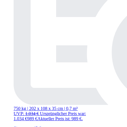
750 kg | 202
x
108
x
35 cm | 0,7 m³
UVP:
1.034
€
Ursprünglicher Preis war:
1.034 €
989
€
Aktueller Preis ist: 989 €.