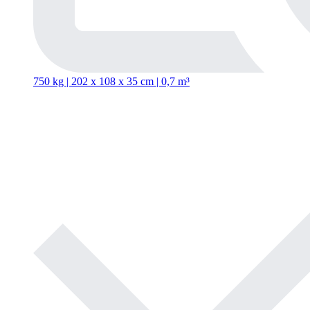
750 kg | 202
x
108
x
35 cm | 0,7 m³