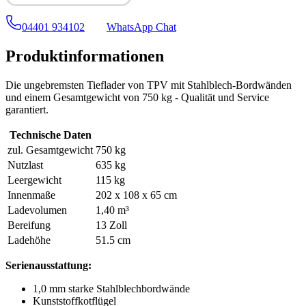
04401 934102
WhatsApp Chat
Produktinformationen
Die ungebremsten Tieflader von TPV mit Stahlblech-Bordwänden
und einem Gesamtgewicht von 750 kg - Qualität und Service
garantiert.
Technische Daten
zul. Gesamtgewicht
750 kg
Nutzlast
635 kg
Leergewicht
115 kg
Innenmaße
202
x
108
x
65 cm
Ladevolumen
1,40 m³
Bereifung
13 Zoll
Ladehöhe
51.5 cm
Serienausstattung:
1,0 mm starke Stahlblechbordwände
Kunststoffkotflügel