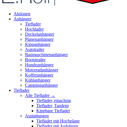
Aktionen
Anhänger
Tieflader
Hochlader
Deckelanhänger
Planenanhänger
Kippanhänger
Autotrailer
Baumaschinenanhänger
Bootstrailer
Hundeanhänger
Motorradanhänger
Kofferanhänger
Kühlanhänger
Campinganhänger
Tieflader
Alle Tieflader →
Tieflader, einachsig
Tieflader, Tandem
Kippbare Tieflader
Austattungen
Tieflader mit Hochplane
Tieflader mit Aufsätzen