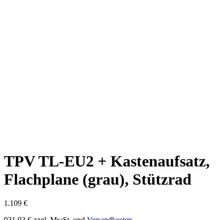
TPV TL-EU2 + Kastenaufsatz,
Flachplane (grau), Stützrad
1.109
€
931,93
€
zzgl. MwSt. und
Versandkosten