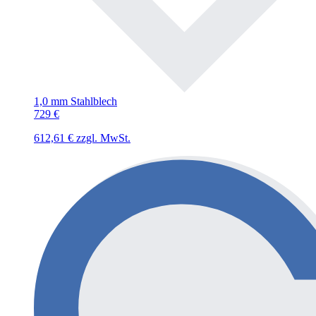
1,0 mm Stahlblech
729
€
612,61
€
zzgl. MwSt.