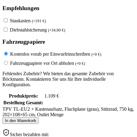
Empfehlungen
Staukasten
(
+
191
€
)
Diebstahlsicherung
(
+
34,90
€
)
Fahrzeugpapiere
Kostenlos vorab per Einwurfeinschreiben
(
+
0
€
)
Fahrzeugpapiere vor Ort abholen
(
+
0
€
)
Fehlendes Zubehör? Wir bieten das gesamte Zubehör von
Böckmann. Kontaktieren Sie uns für Ihre individuelle
Konfiguration.
Produktpreis:
1.109
€
Bestellung Gesamt:
TPV TL-EU2 + Kastenaufsatz, Flachplane (grau), Stützrad, 750 kg,
202×108×65 cm, Outlet Menge
In den Warenkorb
Sicher bezahlen mit: