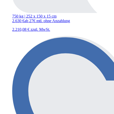
750 kg | 252
x
150
x
15 cm
2.630
€
ab 27€ mtl. ohne Anzahlung
2.210,08
€
zzgl. MwSt.