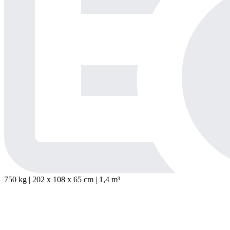
750 kg | 202
x
108
x
65 cm | 1,4 m³