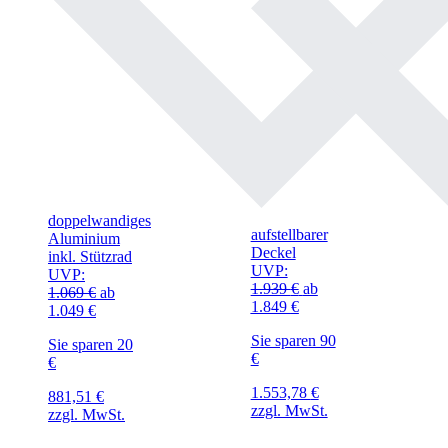
doppelwandiges
aufstellbarer
Aluminium
Deckel
inkl. Stützrad
UVP:
UVP:
1.939
€
ab
1.069
€
ab
1.849
€
1.049
€
Sie sparen 90
Sie sparen 20
€
€
1.553,78
€
881,51
€
zzgl. MwSt.
zzgl. MwSt.