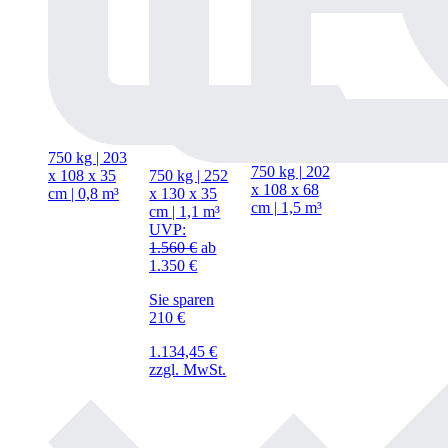
750 kg | 203
750 kg | 202
x
108
x
35
750 kg | 252
x
108
x
68
cm | 0,8 m³
x
130
x
35
cm | 1,5 m³
cm | 1,1 m³
UVP:
1.560
€
ab
1.350
€
Sie sparen
210 €
1.134,45
€
zzgl. MwSt.