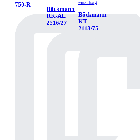
einachsig
750-R
Böckmann
Böckmann
RK-AL
KT
2516/27
2113/75