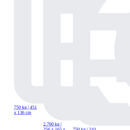
750 kg | 451
x
136 cm
2.700 kg |
256
x
165
x
750 kg | 210