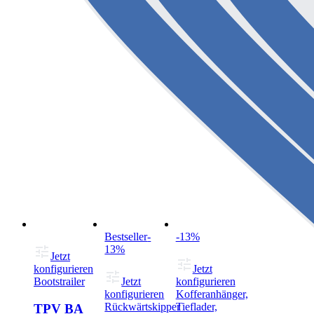
Bestseller
-
-13%
13%
Jetzt
konfigurieren
Jetzt
Bootstrailer
Jetzt
konfigurieren
konfigurieren
Kofferanhänger,
Rückwärtskipper
Tieflader,
TPV BA