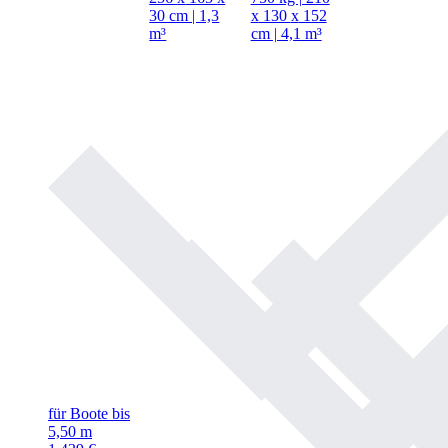
30 cm | 1,3
x
130
x
152
m³
cm | 4,1 m³
für Boote bis
5,50 m