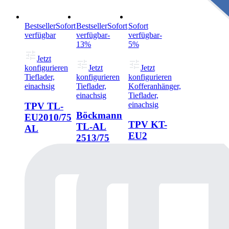
Bestseller
Sofort
Bestseller
Sofort
Sofort
verfügbar
verfügbar
-
verfügbar
-
13%
5%
Jetzt
konfigurieren
Jetzt
Jetzt
Tieflader,
konfigurieren
konfigurieren
einachsig
Tieflader,
Kofferanhänger,
einachsig
Tieflader,
einachsig
TPV TL-
Böckmann
EU2010/75
TPV KT-
TL-AL
AL
EU2
2513/75