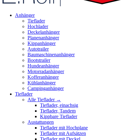
Anhänger
Tieflader
Hochlader
Deckelanhänger
Planenanhänger
Kippanhänger
Autotrailer
Baumaschinenanhänger
Bootstrailer
Hundeanhänger
Motorradanhänger
Kofferanhänger
Kühlanhänger
Campinganhänger
Tieflader
Alle Tieflader →
Tieflader, einachsig
Tieflader, Tandem
Kippbare Tieflader
Austattungen
Tieflader mit Hochplane
Tieflader mit Aufsätzen
Tieflader mit Deckel