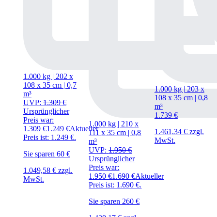
1.000 kg | 202
x
108
x
35 cm | 0,7
1.000 kg | 203
x
m³
108
x
35 cm | 0,8
UVP:
1.309
€
m³
Ursprünglicher
1.739
€
Preis war:
1.000 kg | 210
x
1.309 €
1.249
€
Aktueller
1.461,34
€
zzgl.
111
x
35 cm | 0,8
Preis ist: 1.249 €.
MwSt.
m³
UVP:
1.950
€
Sie sparen 60 €
Ursprünglicher
Preis war:
1.049,58
€
zzgl.
1.950 €
1.690
€
Aktueller
MwSt.
Preis ist: 1.690 €.
Sie sparen 260 €