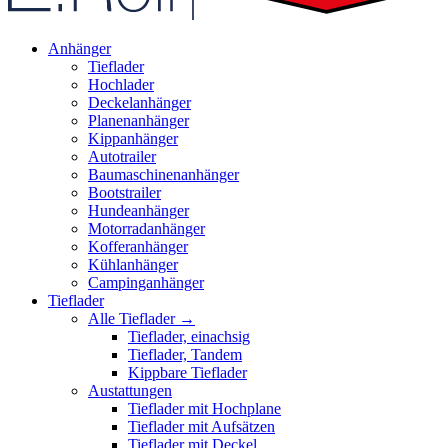
Anhänger
Tieflader
Hochlader
Deckelanhänger
Planenanhänger
Kippanhänger
Autotrailer
Baumaschinenanhänger
Bootstrailer
Hundeanhänger
Motorradanhänger
Kofferanhänger
Kühlanhänger
Campinganhänger
Tieflader
Alle Tieflader →
Tieflader, einachsig
Tieflader, Tandem
Kippbare Tieflader
Austattungen
Tieflader mit Hochplane
Tieflader mit Aufsätzen
Tieflader mit Deckel