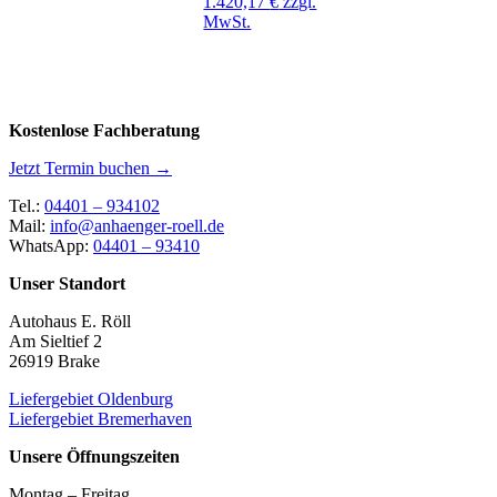
1.420,17
€
zzgl.
MwSt.
Kostenlose Fachberatung
Jetzt Termin buchen →
Tel.:
04401 – 934102
Mail:
info@anhaenger-roell.de
WhatsApp:
04401 – 93410
Unser Standort
Autohaus E. Röll
Am Sieltief 2
26919 Brake
Liefergebiet Oldenburg
Liefergebiet Bremerhaven
Unsere Öffnungszeiten
Montag – Freitag