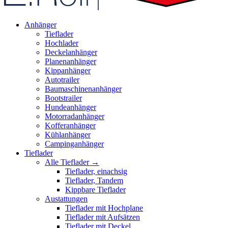
Anhänger
Tieflader
Hochlader
Deckelanhänger
Planenanhänger
Kippanhänger
Autotrailer
Baumaschinenanhänger
Bootstrailer
Hundeanhänger
Motorradanhänger
Kofferanhänger
Kühlanhänger
Campinganhänger
Tieflader
Alle Tieflader →
Tieflader, einachsig
Tieflader, Tandem
Kippbare Tieflader
Austattungen
Tieflader mit Hochplane
Tieflader mit Aufsätzen
Tieflader mit Deckel