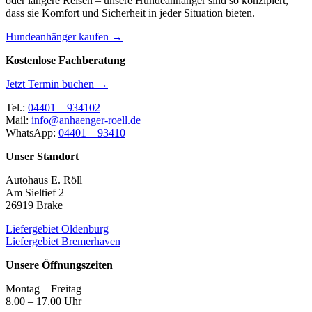
oder längere Reisen – unsere Hundeanhänger sind so konzipiert,
dass sie Komfort und Sicherheit in jeder Situation bieten.
Hundeanhänger kaufen →
Kostenlose Fachberatung
Jetzt Termin buchen →
Tel.:
04401 – 934102
Mail:
info@anhaenger-roell.de
WhatsApp:
04401 – 93410
Unser Standort
Autohaus E. Röll
Am Sieltief 2
26919 Brake
Liefergebiet Oldenburg
Liefergebiet Bremerhaven
Unsere Öffnungszeiten
Montag – Freitag
8.00 – 17.00 Uhr