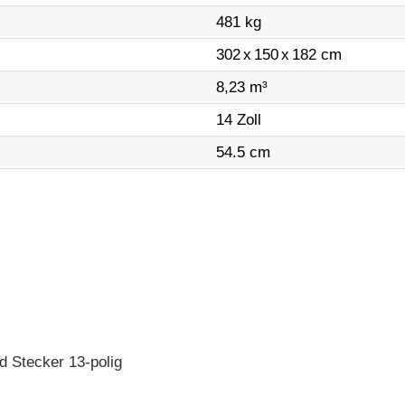
481 kg
302
x
150
x
182 cm
8,23 m³
14 Zoll
54.5 cm
d Stecker 13-polig