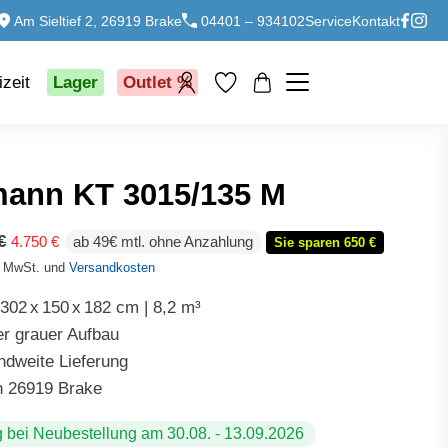
Am Sieltief 2, 26919 Brake
04401 – 934102
Service
Kontakt
izeit
Lager
Outlet %
ann KT 3015/135 M
Ursprünglicher
Aktueller
€
4.750
€
ab 49€ mtl. ohne Anzahlung
Sie sparen 650 €
Preis
Preis
. MwSt. und
Versandkosten
war:
ist:
5.400 €
4.750 €.
| 302
x
150
x
182 cm | 8,2 m³
er grauer Aufbau
ndweite Lieferung
in 26919 Brake
g bei Neubestellung am 30.08. - 13.09.2026