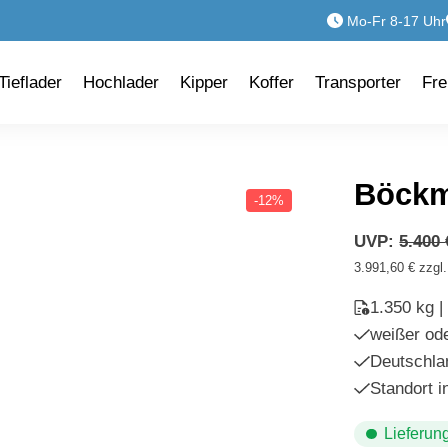
Mo-Fr 8-17 Uhr
Tieflader
Hochlader
Kipper
Koffer
Transporter
Fre
Böckm
-12%
UVP:
5.400
3.991,60
€
zzgl
1.350 kg 
weißer od
Deutschla
Standort 
Lieferun