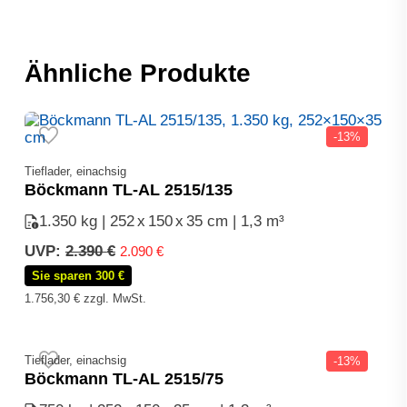
Ähnliche Produkte
-13%
Tieflader, einachsig
Böckmann TL-AL 2515/135
1.350 kg | 252
x
150
x
35 cm | 1,3 m³
Ursprünglicher
Aktueller
UVP:
2.390
€
2.090
€
Preis
Preis
Sie sparen 300 €
war:
ist:
1.756,30
€
zzgl. MwSt.
2.390 €
2.090 €.
Tieflader, einachsig
-13%
Böckmann TL-AL 2515/75