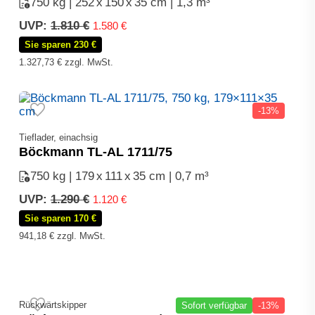
750 kg | 252
x
150
x
35 cm | 1,3 m³
Ursprünglicher
Aktueller
UVP:
1.810
€
1.580
€
Preis
Preis
Sie sparen 230 €
war:
ist:
1.327,73
€
zzgl. MwSt.
1.810 €
1.580 €.
-13%
Tieflader, einachsig
Böckmann TL-AL 1711/75
750 kg | 179
x
111
x
35 cm | 0,7 m³
Ursprünglicher
Aktueller
UVP:
1.290
€
1.120
€
Preis
Preis
Sie sparen 170 €
war:
ist:
941,18
€
zzgl. MwSt.
1.290 €
1.120 €.
Rückwärtskipper
Sofort verfügbar
-13%