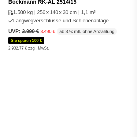
Böckmann RK-AL 2514/15
1.500 kg | 256
x
140
x
30 cm | 1,1 m³
Langwegverschlüsse und Schienenablage
Ursprünglicher
Aktueller
UVP:
3.990
€
3.490
€
ab 37€ mtl. ohne Anzahlung
Preis
Preis
Sie sparen 500 €
war:
ist:
3.990 €
3.490 €.
2.932,77
€
zzgl. MwSt.