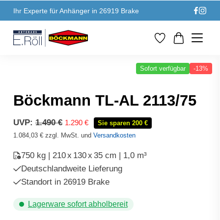
Ihr Experte für Anhänger in 26919 Brake
Sofort verfügbar
-13%
Böckmann TL-AL 2113/75
Ursprünglicher
Aktueller
UVP:
1.490
€
1.290
€
Sie sparen 200 €
Preis
Preis
1.084,03
€
zzgl. MwSt. und
Versandkosten
war:
ist:
1.490 €
1.290 €.
750 kg | 210
x
130
x
35 cm | 1,0 m³
Deutschlandweite Lieferung
Standort in 26919 Brake
Lagerware sofort abholbereit