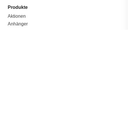
Produkte
Aktionen
Anhänger
Tieflader
Hochlader
Kipper
Koffer
Transporter
Freizeit
Lager
Outlet %
Allgemein
Versandarten
Zahlungsarten
Impressum