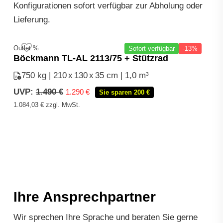
Konfigurationen sofort verfügbar zur Abholung oder
Lieferung.
Outlet %
Sofort verfügbar
-13%
Böckmann TL-AL 2113/75 + Stützrad
750 kg | 210
x
130
x
35 cm | 1,0 m³
Ursprünglicher
Aktueller
UVP:
1.490
€
1.290
€
Sie sparen 200 €
Preis
Preis
1.084,03
€
zzgl. MwSt.
war:
ist:
1.490 €
1.290 €.
Ihre Ansprechpartner
Wir sprechen Ihre Sprache und beraten Sie gerne