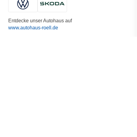
Entdecke unser Autohaus auf
www.autohaus-roell.de
© 2026 Erich Röll GmbH
Vertrag widerrufen
Dein Warenkorb
Produkt
Details
Gesamtsumme