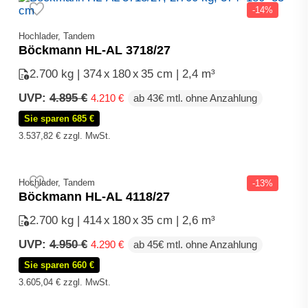
-14%
Hochlader, Tandem
Böckmann HL-AL 3718/27
2.700 kg | 374
x
180
x
35 cm | 2,4 m³
Ursprünglicher
Aktueller
UVP:
4.895
€
4.210
€
ab 43€ mtl. ohne Anzahlung
Preis
Preis
Sie sparen 685 €
war:
ist:
4.895 €
4.210 €.
3.537,82
€
zzgl. MwSt.
Hochlader, Tandem
-13%
Böckmann HL-AL 4118/27
2.700 kg | 414
x
180
x
35 cm | 2,6 m³
Ursprünglicher
Aktueller
UVP:
4.950
€
4.290
€
ab 45€ mtl. ohne Anzahlung
Preis
Preis
Sie sparen 660 €
war:
ist:
4.950 €
4.290 €.
3.605,04
€
zzgl. MwSt.