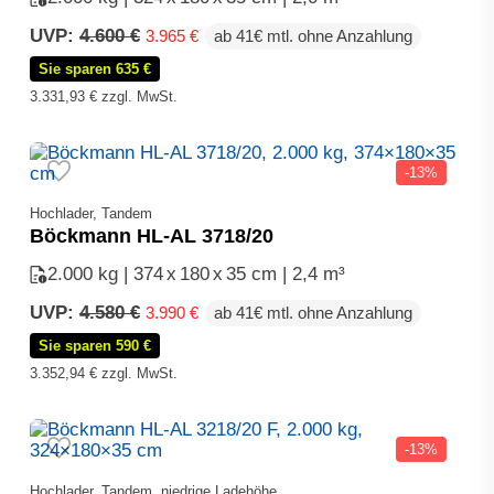
Ursprünglicher
Aktueller
UVP:
4.600
€
3.965
€
ab 41€ mtl. ohne Anzahlung
Preis
Preis
Sie sparen 635 €
war:
ist:
4.600 €
3.965 €.
3.331,93
€
zzgl. MwSt.
-13%
Hochlader, Tandem
Böckmann HL-AL 3718/20
2.000 kg | 374
x
180
x
35 cm | 2,4 m³
Ursprünglicher
Aktueller
UVP:
4.580
€
3.990
€
ab 41€ mtl. ohne Anzahlung
Preis
Preis
Sie sparen 590 €
war:
ist:
4.580 €
3.990 €.
3.352,94
€
zzgl. MwSt.
-13%
Hochlader, Tandem, niedrige Ladehöhe