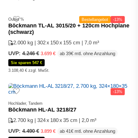
Outlet %
Bestellangebot
-13%
Böckmann TL-AL 3015/20 + 120cm Hochplane
(schwarz)
2.000 kg | 302
x
150
x
155 cm | 7,0 m³
Ursprünglicher
Aktueller
UVP:
4.246
€
3.699
€
ab 39€ mtl. ohne Anzahlung
Preis
Preis
Sie sparen 547 €
war:
ist:
4.246 €
3.699 €.
3.108,40
€
zzgl. MwSt.
-13%
Hochlader, Tandem
Böckmann HL-AL 3218/27
2.700 kg | 324
x
180
x
35 cm | 2,0 m³
Ursprünglicher
Aktueller
UVP:
4.490
€
3.899
€
ab 41€ mtl. ohne Anzahlung
Preis
Preis