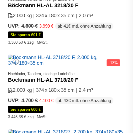
Böckmann HL-AL 3218/20 F
2.000 kg | 324
x
180
x
35 cm | 2,0 m³
Ursprünglicher
Aktueller
UVP:
4.600
€
3.999
€
ab 41€ mtl. ohne Anzahlung
Preis
Preis
Sie sparen 601 €
war:
ist:
4.600 €
3.999 €.
3.360,50
€
zzgl. MwSt.
-13%
Hochlader, Tandem, niedrige Ladehöhe
Böckmann HL-AL 3718/20 F
2.000 kg | 374
x
180
x
35 cm | 2,4 m³
Ursprünglicher
Aktueller
UVP:
4.700
€
4.100
€
ab 43€ mtl. ohne Anzahlung
Preis
Preis
Sie sparen 600 €
war:
ist:
4.700 €
4.100 €.
3.445,38
€
zzgl. MwSt.