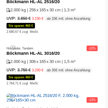
Böckmann HL-AL 2516/20
2.000 kg | 256
x
165
x
30 cm | 1,3 m³
Ursprünglicher
Aktueller
UVP:
3.650
€
3.190
€
ab 33€ mtl. ohne Anzahlung
Preis
Preis
Sie sparen 460 €
war:
ist:
3.650 €
3.190 €.
2.680,67
€
zzgl. MwSt.
Hochlader, Tandem
-12%
Böckmann HL-AL 3016/20
2.000 kg | 306
x
165
x
30 cm | 1,5 m³
Ursprünglicher
Aktueller
UVP:
3.750
€
3.290
€
ab 35€ mtl. ohne Anzahlung
Preis
Preis
Sie sparen 460 €
war:
ist:
3.750 €
3.290 €.
2.764,71
€
zzgl. MwSt.
-13%