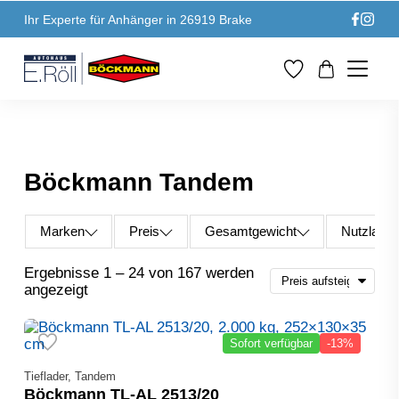
Ihr Experte für Anhänger in 26919 Brake
Böckmann Tandem
Marken
Preis
Gesamtgewicht
Nutzlast
Ergebnisse 1 – 24 von 167 werden
angezeigt
Nach
Preis
sortiert:
aufsteigend
Sofort verfügbar
-13%
Tieflader, Tandem
Böckmann TL-AL 2513/20