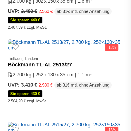
2.000 kg | 302
x
150
x
35 cm | 1,6 m³
Ursprünglicher
Aktueller
UVP:
3.400
€
2.960
€
ab 31€ mtl. ohne Anzahlung
Preis
Preis
Sie sparen 440 €
war:
ist:
3.400 €
2.960 €.
2.487,39
€
zzgl. MwSt.
-13%
Tieflader, Tandem
Böckmann TL-AL 2513/27
2.700 kg | 252
x
130
x
35 cm | 1,1 m³
Ursprünglicher
Aktueller
UVP:
3.410
€
2.980
€
ab 31€ mtl. ohne Anzahlung
Preis
Preis
Sie sparen 430 €
war:
ist:
3.410 €
2.980 €.
2.504,20
€
zzgl. MwSt.
-13%