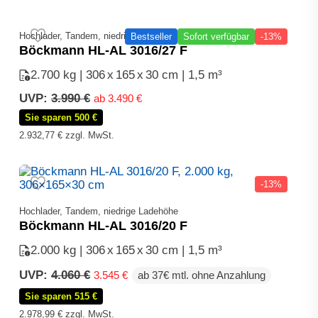
Hochlader, Tandem, niedrige Ladehöhe
Bestseller
Sofort verfügbar
-13%
Böckmann HL-AL 3016/27 F
2.700 kg | 306
x
165
x
30 cm | 1,5 m³
UVP:
3.990
€
ab
3.490
€
Sie sparen 500 €
2.932,77
€
zzgl. MwSt.
-13%
Hochlader, Tandem, niedrige Ladehöhe
Böckmann HL-AL 3016/20 F
2.000 kg | 306
x
165
x
30 cm | 1,5 m³
Ursprünglicher
Aktueller
UVP:
4.060
€
3.545
€
ab 37€ mtl. ohne Anzahlung
Preis
Preis
Sie sparen 515 €
war:
ist:
4.060 €
3.545 €.
2.978,99
€
zzgl. MwSt.