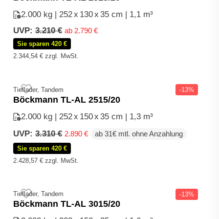
2.000 kg | 252
x
130
x
35 cm | 1,1 m³
UVP:
3.210
€
ab
2.790
€
Sie sparen 420 €
2.344,54
€
zzgl. MwSt.
Tieflader, Tandem
-13%
Böckmann TL-AL 2515/20
2.000 kg | 252
x
150
x
35 cm | 1,3 m³
Ursprünglicher
Aktueller
UVP:
3.310
€
2.890
€
ab 31€ mtl. ohne Anzahlung
Preis
Preis
Sie sparen 420 €
war:
ist:
3.310 €
2.890 €.
2.428,57
€
zzgl. MwSt.
Tieflader, Tandem
-13%
Böckmann TL-AL 3015/20