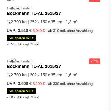
Tieflader, Tandem
Böckmann TL-AL 2515/27
2.700 kg | 252
x
150
x
35 cm | 1,3 m³
Ursprünglicher
Aktueller
UVP:
3.510
€
3.040
€
ab 31€ mtl. ohne Anzahlung
Preis
Preis
Sie sparen 470 €
war:
ist:
3.510 €
3.040 €.
2.554,62
€
zzgl. MwSt.
Tieflader, Tandem
-14%
Böckmann TL-AL 3015/27
2.700 kg | 302
x
150
x
35 cm | 1,6 m³
Ursprünglicher
Aktueller
UVP:
3.600
€
3.100
€
ab 33€ mtl. ohne Anzahlung
Preis
Preis
Sie sparen 500 €
war:
ist:
3.600 €
3.100 €.
2.605,04
€
zzgl. MwSt.