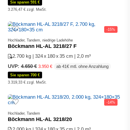
Sie sparen 591 €
war:
ist:
4.490 €
3.899 €.
3.276,47
€
zzgl. MwSt.
-15%
Hochlader, Tandem, niedrige Ladehöhe
Böckmann HL-AL 3218/27 F
2.700 kg | 324
x
180
x
35 cm | 2,0 m³
Ursprünglicher
Aktueller
UVP:
4.650
€
3.950
€
ab 41€ mtl. ohne Anzahlung
Preis
Preis
Sie sparen 700 €
war:
ist:
4.650 €
3.950 €.
3.319,33
€
zzgl. MwSt.
-14%
Hochlader, Tandem
Böckmann HL-AL 3218/20
2.000 kg | 324
x
180
x
35 cm | 2,0 m³