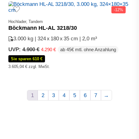
-12%
Hochlader, Tandem
Böckmann HL-AL 3218/30
3.000 kg | 324
x
180
x
35 cm | 2,0 m³
Ursprünglicher
Aktueller
UVP:
4.900
€
4.290
€
ab 45€ mtl. ohne Anzahlung
Preis
Preis
Sie sparen 610 €
war:
ist:
4.900 €
4.290 €.
3.605,04
€
zzgl. MwSt.
1
2
3
4
5
6
7
→