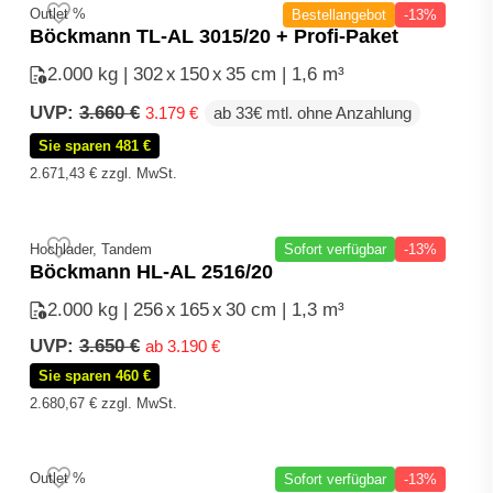
Outlet %
Bestellangebot
-13%
Böckmann TL-AL 3015/20 + Profi-Paket
2.000 kg | 302
x
150
x
35 cm | 1,6 m³
Ursprünglicher
Aktueller
UVP:
3.660
€
3.179
€
ab 33€ mtl. ohne Anzahlung
Preis
Preis
Sie sparen 481 €
war:
ist:
3.660 €
3.179 €.
2.671,43
€
zzgl. MwSt.
Hochlader, Tandem
Sofort verfügbar
-13%
Böckmann HL-AL 2516/20
2.000 kg | 256
x
165
x
30 cm | 1,3 m³
UVP:
3.650
€
ab
3.190
€
Sie sparen 460 €
2.680,67
€
zzgl. MwSt.
Outlet %
Sofort verfügbar
-13%