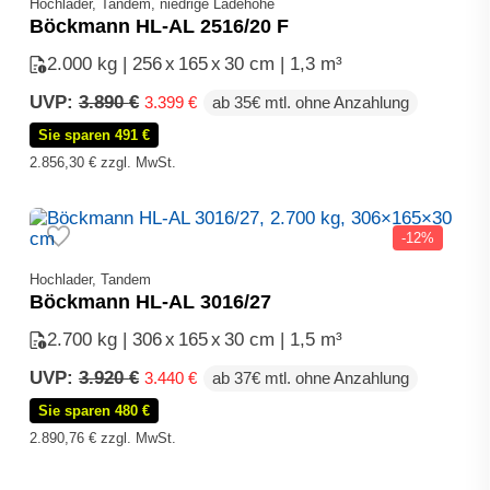
Hochlader, Tandem, niedrige Ladehöhe
Böckmann HL-AL 2516/20 F
2.000 kg | 256
x
165
x
30 cm | 1,3 m³
Ursprünglicher
Aktueller
UVP:
3.890
€
3.399
€
ab 35€ mtl. ohne Anzahlung
Preis
Preis
Sie sparen 491 €
war:
ist:
3.890 €
3.399 €.
2.856,30
€
zzgl. MwSt.
-12%
Hochlader, Tandem
Böckmann HL-AL 3016/27
2.700 kg | 306
x
165
x
30 cm | 1,5 m³
Ursprünglicher
Aktueller
UVP:
3.920
€
3.440
€
ab 37€ mtl. ohne Anzahlung
Preis
Preis
Sie sparen 480 €
war:
ist:
3.920 €
3.440 €.
2.890,76
€
zzgl. MwSt.