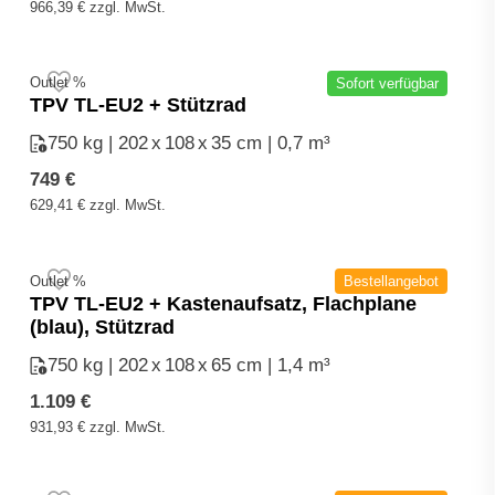
966,39
€
zzgl. MwSt.
1.330 €
1.150 €.
Outlet %
Sofort verfügbar
TPV TL-EU2 + Stützrad
750 kg | 202
x
108
x
35 cm | 0,7 m³
749
€
629,41
€
zzgl. MwSt.
Outlet %
Bestellangebot
TPV TL-EU2 + Kastenaufsatz, Flachplane
(blau), Stützrad
750 kg | 202
x
108
x
65 cm | 1,4 m³
1.109
€
931,93
€
zzgl. MwSt.