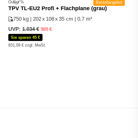
Outlet %
Bestellangebot
TPV TL-EU2 Profi + Flachplane (grau)
750 kg | 202
x
108
x
35 cm | 0,7 m³
Ursprünglicher
Aktueller
UVP:
1.034
€
989
€
Preis
Preis
Sie sparen 45 €
war:
ist:
831,09
€
zzgl. MwSt.
1.034 €
989 €.