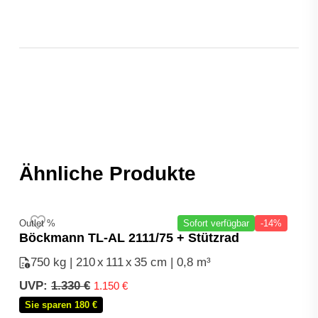
Ähnliche Produkte
Outlet %
Sofort verfügbar
-14%
Böckmann TL-AL 2111/75 + Stützrad
750 kg | 210
x
111
x
35 cm | 0,8 m³
Ursprünglicher
Aktueller
UVP:
1.330
€
1.150
€
Preis
Preis
Sie sparen 180 €
war:
ist: