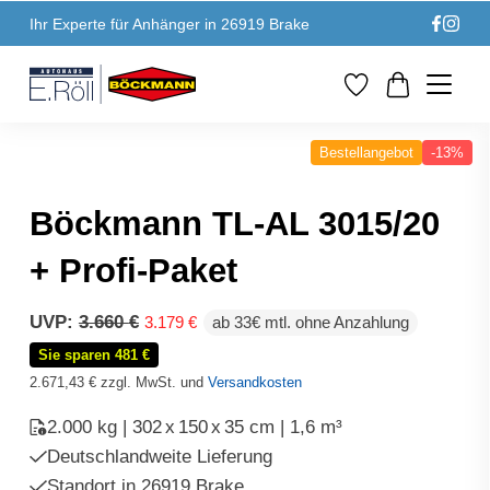
Ihr Experte für Anhänger in 26919 Brake
Bestellangebot
-13%
Böckmann TL-AL 3015/20
+ Profi-Paket
Ursprünglicher
Aktueller
UVP:
3.660
€
3.179
€
ab 33€ mtl. ohne Anzahlung
Preis
Preis
Sie sparen 481 €
war:
ist:
3.660 €
3.179 €.
2.671,43
€
zzgl. MwSt. und
Versandkosten
2.000 kg | 302
x
150
x
35 cm | 1,6 m³
Deutschlandweite Lieferung
Standort in 26919 Brake