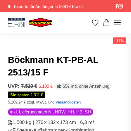
Ihr Experte für Anhänger in 26919 Brake
-17%
Böckmann KT-PB-AL
2513/15 F
Ursprünglicher
Aktueller
UVP:
7.510
€
6.199
€
ab 65€ mtl. ohne Anzahlung
Preis
Preis
Sie sparen 1.311 €
war:
ist:
7.510 €
6.199 €.
5.209,24
€
zzgl. MwSt. und
Versandkosten
inkl. Lieferung nach NI, NRW, HH, HB, SH
1.500 kg | 276
x
132
x
173 cm | 6,3 m³
Flügeltür-Auffahrrampen-Kombination