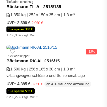
Tieflader, einachsig
Böckmann TL-AL 2515/135
1.350 kg | 252
x
150
x
35 cm | 1,3 m³
Ursprünglicher
Aktueller
UVP:
2.390
€
2.090
€
Preis
Preis
Sie sparen 300 €
war:
ist:
1.756,30
€
zzgl. MwSt.
2.390 €
2.090 €.
-12%
Rückwärtskipper
Böckmann RK-AL 2516/15
1.500 kg | 256
x
165
x
30 cm | 1,3 m³
Langwegverschlüsse und Schienenablage
Ursprünglicher
Aktueller
UVP:
4.385
€
3.850
€
ab 41€ mtl. ohne Anzahlung
Preis
Preis
Sie sparen 535 €
war:
ist:
4.385 €
3.850 €.
3.235,29
€
zzgl. MwSt.