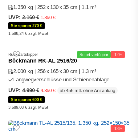
1.350 kg | 252
x
130
x
35 cm | 1,1 m³
Ursprünglicher
Aktueller
UVP:
2.160
€
1.890
€
Preis
Preis
Sie sparen 270 €
war:
ist:
1.588,24
€
zzgl. MwSt.
2.160 €
1.890 €.
Rückwärtskipper
Sofort verfügbar
-12%
Böckmann RK-AL 2516/20
2.000 kg | 256
x
165
x
30 cm | 1,3 m³
Langwegverschlüsse und Schienenablage
Ursprünglicher
Aktueller
UVP:
4.990
€
4.390
€
ab 45€ mtl. ohne Anzahlung
Preis
Preis
Sie sparen 600 €
war:
ist:
4.990 €
4.390 €.
3.689,08
€
zzgl. MwSt.
-13%