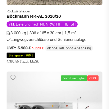
Rückwärtskipper
Böckmann RK-AL 3016/30
inkl. Lieferung nach NI, NRW, HH, HB, SH
3.000 kg | 306
x
165
x
30 cm | 1,5 m³
Langwegverschlüsse und Schienenablage
Ursprünglicher
Aktueller
UVP:
5.980
€
5.220
€
ab 55€ mtl. ohne Anzahlung
Preis
Preis
Sie sparen 760 €
war:
ist:
5.980 €
5.220 €.
4.386,55
€
zzgl. MwSt.
Sofort verfügbar
-13%