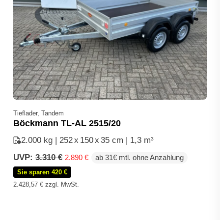
Tieflader, Tandem
Böckmann TL-AL 2515/20
2.000 kg | 252
x
150
x
35 cm | 1,3 m³
Ursprünglicher
Aktueller
UVP:
3.310
€
2.890
€
ab 31€ mtl. ohne Anzahlung
Preis
Preis
Sie sparen 420 €
war:
ist:
3.310 €
2.890 €.
2.428,57
€
zzgl. MwSt.