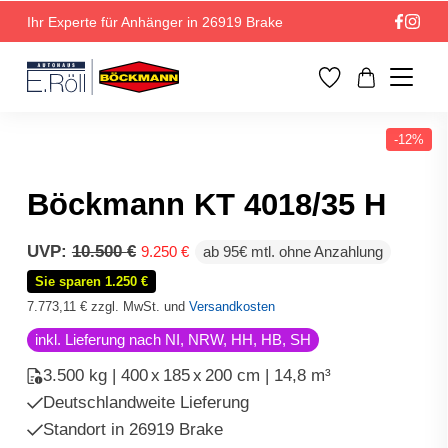
Ihr Experte für Anhänger in 26919 Brake
-12%
Böckmann KT 4018/35 H
Ursprünglicher
Aktueller
UVP:
10.500
€
9.250
€
ab 95€ mtl. ohne Anzahlung
Preis
Preis
Sie sparen 1.250 €
war:
ist:
10.500 €
9.250 €.
7.773,11
€
zzgl. MwSt. und
Versandkosten
inkl. Lieferung nach NI, NRW, HH, HB, SH
3.500 kg | 400
x
185
x
200 cm | 14,8 m³
Deutschlandweite Lieferung
Standort in 26919 Brake