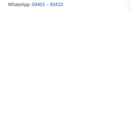
WhatsApp:
04401 – 93410
Unser Standort
Autohaus E. Röll
Am Sieltief 2
26919 Brake
Liefergebiet Oldenburg
Liefergebiet Bremerhaven
Unsere Öffnungszeiten
Montag – Freitag
8.00 – 17.00 Uhr
Zahlungsarten