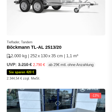
Tieflader, Tandem
Böckmann TL-AL 2513/20
2.000 kg | 252
x
130
x
35 cm | 1,1 m³
Ursprünglicher
Aktueller
UVP:
3.210
€
2.790
€
ab 29€ mtl. ohne Anzahlung
Preis
Preis
Sie sparen 420 €
war:
ist:
3.210 €
2.790 €.
2.344,54
€
zzgl. MwSt.
-13%