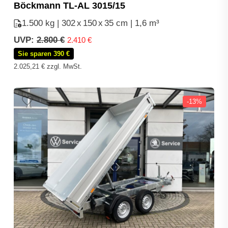
Böckmann TL-AL 3015/15
1.500 kg | 302
x
150
x
35 cm | 1,6 m³
UVP:
2.800
€
Ursprünglicher
Aktueller
2.410
€
Preis
Preis
Sie sparen 390 €
war:
ist:
2.025,21
€
zzgl. MwSt.
2.800 €
2.410 €.
-13%