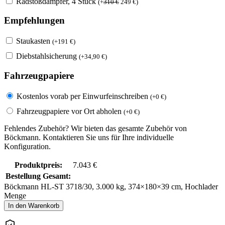
Radstoßdämpfer, 4 Stück
(
+
310
€
249
€
)
Empfehlungen
Staukasten
(
+
191
€
)
Diebstahlsicherung
(
+
34,90
€
)
Fahrzeugpapiere
Kostenlos vorab per Einwurfeinschreiben
(
+
0
€
)
Fahrzeugpapiere vor Ort abholen
(
+
0
€
)
Fehlendes Zubehör? Wir bieten das gesamte Zubehör von
Böckmann. Kontaktieren Sie uns für Ihre individuelle
Konfiguration.
Produktpreis:
7.043
€
Bestellung Gesamt:
Böckmann HL-ST 3718/30, 3.000 kg, 374×180×39 cm, Hochlader
Menge
In den Warenkorb