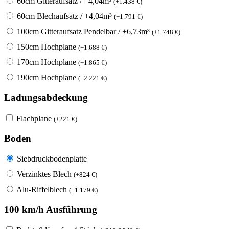
60cm Gitteraufsatz / +4,04m³
(
+
1.438
€
)
60cm Blechaufsatz / +4,04m³
(
+
1.791
€
)
100cm Gitteraufsatz Pendelbar / +6,73m³
(
+
1.748
€
)
150cm Hochplane
(
+
1.688
€
)
170cm Hochplane
(
+
1.865
€
)
190cm Hochplane
(
+
2.221
€
)
Ladungsabdeckung
Flachplane
(
+
221
€
)
Boden
Siebdruckbodenplatte
Verzinktes Blech
(
+
824
€
)
Alu-Riffelblech
(
+
1.179
€
)
100 km/h Ausführung