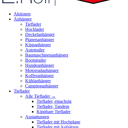
Aktionen
Anhänger
Tieflader
Hochlader
Deckelanhänger
Planenanhänger
Kippanhänger
Autotrailer
Baumaschinenanhänger
Bootstrailer
Hundeanhänger
Motorradanhänger
Kofferanhänger
Kühlanhänger
Campinganhänger
Tieflader
Alle Tieflader →
Tieflader, einachsig
Tieflader, Tandem
Kippbare Tieflader
Austattungen
Tieflader mit Hochplane
Tieflader mit Aufsätzen