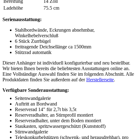
Bereifung
14 Zoll
Ladehöhe
75.5 cm
Serienausstattung:
Stahlbordwände, Eckrungen abnehmbar,
Winkelhebelverschluß
6 Stück Zurrbügel
freitragende Deichsellänge ca 1500mm
Stützrad automatik
Dieser Anhänger ist individuell konfigurierbar und neu bestellbar.
Wir bieten Ihnen bereits die beliebtesten Ausstattungen online an.
Eine Vollständige Auswahl finden Sie im folgenden Abschnitt. Alle
Produktdaten finden Sie außerdem auf der
Herstellerseite
.
Verfügbare Sonderausstattung:
Seitenwandgalerie
Auftritt an Bordwand
Reserverad 14" für 2,7t bis 3,5t
Reserveradhalter, an Stirnprofil montiert
Reserveradhalter, unter dem Boden montiert
Staukasten, spritzwassergeschützt (Kunststoff)
Stirnwandgalerie
Teleskopkurbelstützen (schwenk- und herausdrehbar), pro