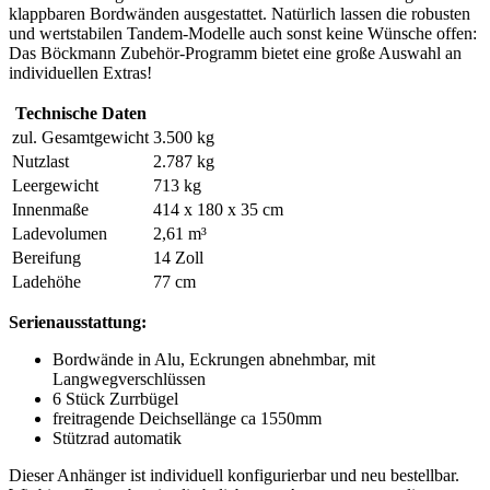
klappbaren Bordwänden ausgestattet. Natürlich lassen die robusten
und wertstabilen Tandem-Modelle auch sonst keine Wünsche offen:
Das Böckmann Zubehör-Programm bietet eine große Auswahl an
individuellen Extras!
Technische Daten
zul. Gesamtgewicht
3.500 kg
Nutzlast
2.787 kg
Leergewicht
713 kg
Innenmaße
414
x
180
x
35 cm
Ladevolumen
2,61 m³
Bereifung
14 Zoll
Ladehöhe
77 cm
Serienausstattung:
Bordwände in Alu, Eckrungen abnehmbar, mit
Langwegverschlüssen
6 Stück Zurrbügel
freitragende Deichsellänge ca 1550mm
Stützrad automatik
Dieser Anhänger ist individuell konfigurierbar und neu bestellbar.