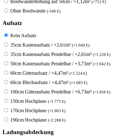
Bordwanderhöhung auf 50cm / +1,12m³
(
+
712
€
)
Ohne Bordwände
(
-
546
€
)
Aufsatz
Kein Aufsatz
35cm Kastenaufsatz / +2,61m³
(
+
1.040
€
)
35cm Kastenaufsatz Pendelbar / +2,61m³
(
+
1.226
€
)
50cm Kastenaufsatz Pendelbar / +3,73m³
(
+
1.942
€
)
60cm Gitteraufsatz / +4,47m³
(
+
1.524
€
)
60cm Blechaufsatz / +4,47m³
(
+
1.685
€
)
100cm Gitteraufsatz Pendelbar / +6,73m³
(
+
1.856
€
)
150cm Hochplane
(
+
1.775
€
)
170cm Hochplane
(
+
1.903
€
)
190cm Hochplane
(
+
2.288
€
)
Ladungsabdeckung