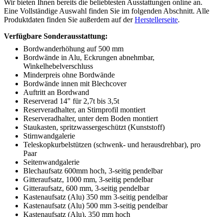
Wir bieten Ihnen bereits die beliebtesten Ausstattungen online an.
Eine Vollständige Auswahl finden Sie im folgenden Abschnitt. Alle
Produktdaten finden Sie außerdem auf der
Herstellerseite
.
Verfügbare Sonderausstattung:
Bordwanderhöhung auf 500 mm
Bordwände in Alu, Eckrungen abnehmbar,
Winkelhebelverschluss
Minderpreis ohne Bordwände
Bordwände innen mit Blechcover
Auftritt an Bordwand
Reserverad 14" für 2,7t bis 3,5t
Reserveradhalter, an Stirnprofil montiert
Reserveradhalter, unter dem Boden montiert
Staukasten, spritzwassergeschützt (Kunststoff)
Stirnwandgalerie
Teleskopkurbelstützen (schwenk- und herausdrehbar), pro
Paar
Seitenwandgalerie
Blechaufsatz 600mm hoch, 3-seitig pendelbar
Gitteraufsatz, 1000 mm, 3-seitig pendelbar
Gitteraufsatz, 600 mm, 3-seitig pendelbar
Kastenaufsatz (Alu) 350 mm 3-seitig pendelbar
Kastenaufsatz (Alu) 500 mm 3-seitig pendelbar
Kastenaufsatz (Alu), 350 mm hoch