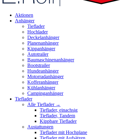
Aktionen
Anhänger
Tieflader
Hochlader
Deckelanhänger
Planenanhänger
Kippanhänger
Autotrailer
Baumaschinenanhänger
Bootstrailer
Hundeanhänger
Motorradanhänger
Kofferanhänger
Kühlanhänger
Campinganhänger
Tieflader
Alle Tieflader →
Tieflader, einachsig
Tieflader, Tandem
Kippbare Tieflader
Austattungen
Tieflader mit Hochplane
Tieflader mit Aufsätzen