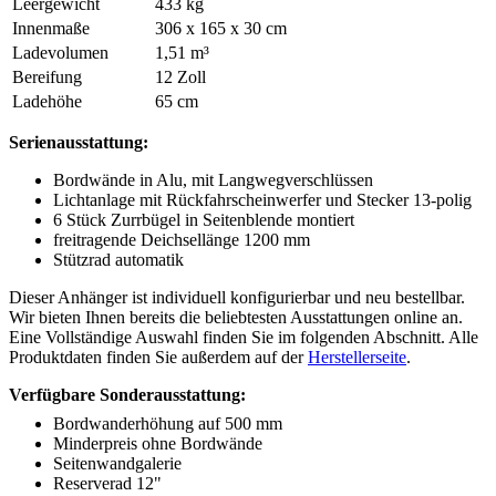
Leergewicht
433 kg
Innenmaße
306
x
165
x
30 cm
Ladevolumen
1,51 m³
Bereifung
12 Zoll
Ladehöhe
65 cm
Serienausstattung:
Bordwände in Alu, mit Langwegverschlüssen
Lichtanlage mit Rückfahrscheinwerfer und Stecker 13-polig
6 Stück Zurrbügel in Seitenblende montiert
freitragende Deichsellänge 1200 mm
Stützrad automatik
Dieser Anhänger ist individuell konfigurierbar und neu bestellbar.
Wir bieten Ihnen bereits die beliebtesten Ausstattungen online an.
Eine Vollständige Auswahl finden Sie im folgenden Abschnitt. Alle
Produktdaten finden Sie außerdem auf der
Herstellerseite
.
Verfügbare Sonderausstattung:
Bordwanderhöhung auf 500 mm
Minderpreis ohne Bordwände
Seitenwandgalerie
Reserverad 12"