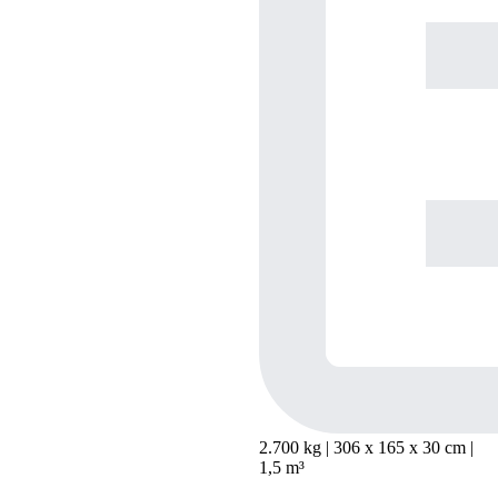
2.700 kg | 306
x
165
x
30 cm |
1,5 m³