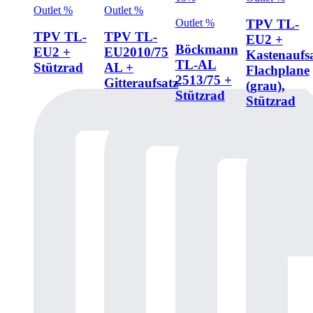
Outlet %
Outlet %
Outlet %
TPV TL-
TPV TL-
TPV TL-
EU2 +
Böckmann
EU2 +
EU2010/75
Kastenaufsa
TL-AL
Stützrad
AL +
Flachplane
2513/75 +
Gitteraufsatz
(grau),
Stützrad
Stützrad