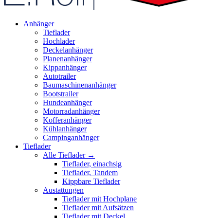
Anhänger
Tieflader
Hochlader
Deckelanhänger
Planenanhänger
Kippanhänger
Autotrailer
Baumaschinenanhänger
Bootstrailer
Hundeanhänger
Motorradanhänger
Kofferanhänger
Kühlanhänger
Campinganhänger
Tieflader
Alle Tieflader →
Tieflader, einachsig
Tieflader, Tandem
Kippbare Tieflader
Austattungen
Tieflader mit Hochplane
Tieflader mit Aufsätzen
Tieflader mit Deckel