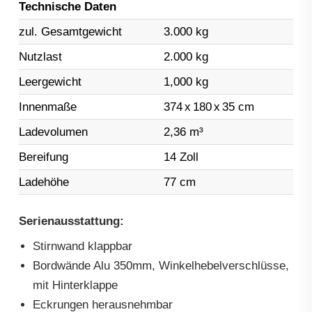
Technische Daten
zul. Gesamtgewicht
3.000 kg
Nutzlast
2.000 kg
Leergewicht
1,000 kg
Innenmaße
374
x
180
x
35 cm
Ladevolumen
2,36 m³
Bereifung
14 Zoll
Ladehöhe
77 cm
Serienausstattung:
Stirnwand klappbar
Bordwände Alu 350mm, Winkelhebelverschlüsse,
mit Hinterklappe
Eckrungen herausnehmbar