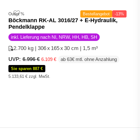
Outlet %
Bestellangebot
-13%
Böckmann RK-AL 3016/27 + E-Hydraulik,
Pendelklappe
inkl. Lieferung nach NI, NRW, HH, HB, SH
2.700 kg | 306
x
165
x
30 cm | 1,5 m³
Ursprünglicher
Aktueller
UVP:
6.996
€
6.109
€
ab 63€ mtl. ohne Anzahlung
Preis
Preis
Sie sparen 887 €
war:
ist:
6.996 €
6.109 €.
5.133,61
€
zzgl. MwSt.