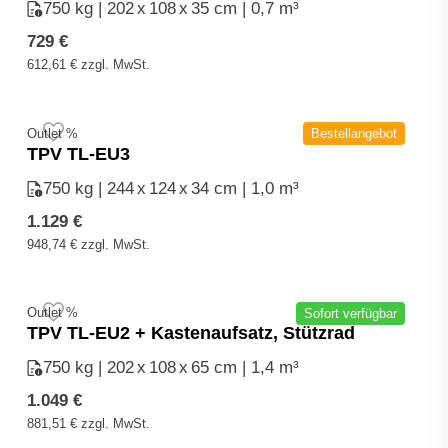
750 kg | 202
x
108
x
35 cm | 0,7 m³
729
€
612,61
€
zzgl. MwSt.
Outlet %
Bestellangebot
TPV TL-EU3
750 kg | 244
x
124
x
34 cm | 1,0 m³
1.129
€
948,74
€
zzgl. MwSt.
Outlet %
Sofort verfügbar
TPV TL-EU2 + Kastenaufsatz, Stützrad
750 kg | 202
x
108
x
65 cm | 1,4 m³
1.049
€
881,51
€
zzgl. MwSt.