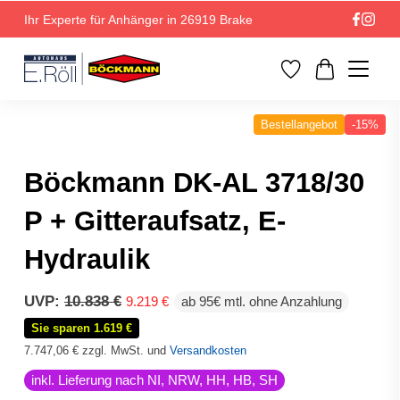
Ihr Experte für Anhänger in 26919 Brake
Bestellangebot
-15%
Böckmann DK-AL 3718/30
P + Gitteraufsatz, E-
Hydraulik
Ursprünglicher
Aktueller
UVP:
10.838
€
9.219
€
ab 95€ mtl. ohne Anzahlung
Preis
Preis
Sie sparen 1.619 €
war:
ist:
10.838 €
9.219 €.
7.747,06
€
zzgl. MwSt. und
Versandkosten
inkl. Lieferung nach NI, NRW, HH, HB, SH