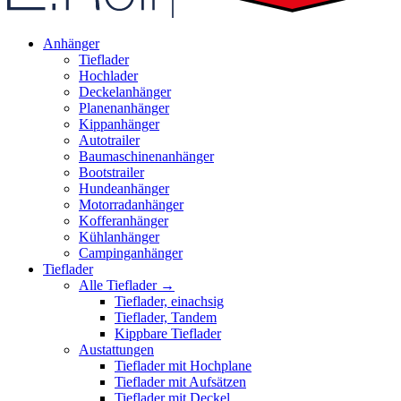
Anhänger
Tieflader
Hochlader
Deckelanhänger
Planenanhänger
Kippanhänger
Autotrailer
Baumaschinenanhänger
Bootstrailer
Hundeanhänger
Motorradanhänger
Kofferanhänger
Kühlanhänger
Campinganhänger
Tieflader
Alle Tieflader →
Tieflader, einachsig
Tieflader, Tandem
Kippbare Tieflader
Austattungen
Tieflader mit Hochplane
Tieflader mit Aufsätzen
Tieflader mit Deckel