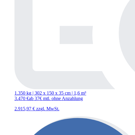
1.350 kg | 302
x
150
x
35 cm | 1,6 m³
3.470
€
ab 37€ mtl. ohne Anzahlung
2.915,97
€
zzgl. MwSt.