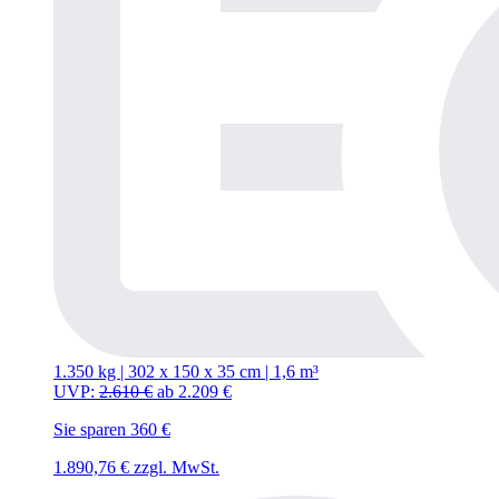
1.350 kg | 302
x
150
x
35 cm | 1,6 m³
UVP:
2.610
€
ab
2.209
€
Sie sparen 360 €
1.890,76
€
zzgl. MwSt.