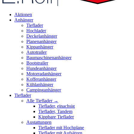
Aktionen
Anhänger
Tieflader
Hochlader
Deckelanhänger
Planenanhänger
Kippanhänger
Autotrailer
Baumaschinenanhänger
Bootstrailer
Hundeanhänger
Motorradanhänger
Kofferanhänger
Kühlanhänger
Campinganhänger
Tieflader
Alle Tieflader →
Tieflader, einachsig
Tieflader, Tandem
Kippbare Tieflader
Austattungen
Tieflader mit Hochplane
Tieflader mit Aufsätzen