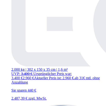
2.000 kg | 302
x
150
x
35 cm | 1,6 m³
UVP:
3.400
€
Ursprünglicher Preis war:
3.400 €
2.960
€
Aktueller Preis ist: 2.960 €.
ab 31€ mtl. ohne
Anzahlung
Sie sparen 440 €
2.487,39
€
zzgl. MwSt.