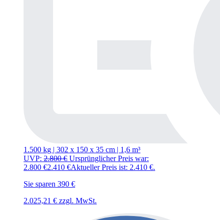
1.500 kg | 302
x
150
x
35 cm | 1,6 m³
UVP:
2.800
€
Ursprünglicher Preis war:
2.800 €
2.410
€
Aktueller Preis ist: 2.410 €.
Sie sparen 390 €
2.025,21
€
zzgl. MwSt.