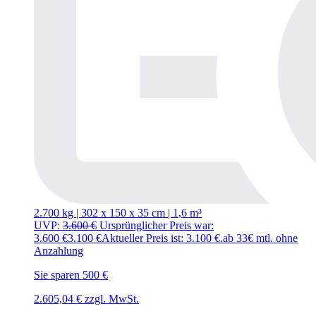
2.700 kg | 302
x
150
x
35 cm | 1,6 m³
UVP:
3.600
€
Ursprünglicher Preis war:
3.600 €
3.100
€
Aktueller Preis ist: 3.100 €.
ab 33€ mtl. ohne
Anzahlung
Sie sparen 500 €
2.605,04
€
zzgl. MwSt.